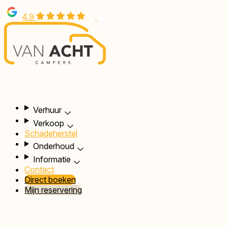
Overslaan
4.9
en
naar
de
inhoud
gaan
Hoofdnavigatie
Verhuur
Verkoop
Schadeherstel
Onderhoud
Informatie
Contact
Direct boeken
Mijn reservering