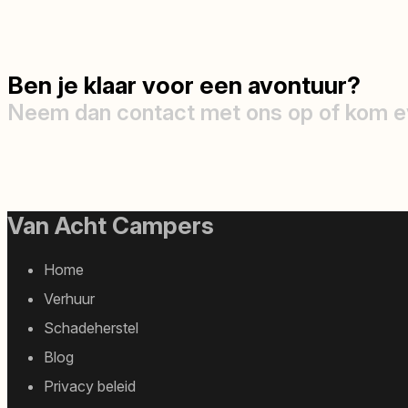
Ben je klaar voor een avontuur?
Neem dan contact met ons op of kom e
Van Acht Campers
Footer
Home
sitemap
Verhuur
Schadeherstel
Blog
Privacy beleid