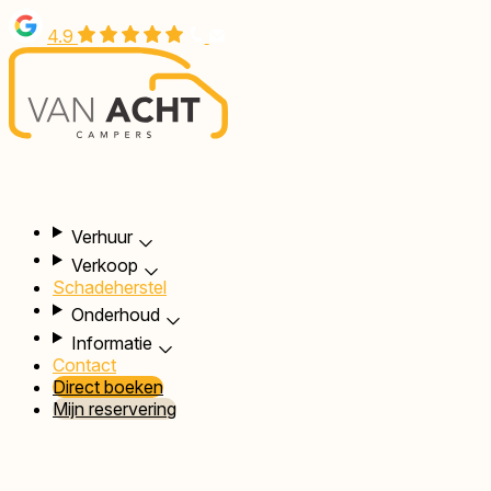
Overslaan
4.9
en
naar
de
inhoud
gaan
Hoofdnavigatie
Verhuur
Verkoop
Schadeherstel
Onderhoud
Informatie
Contact
Direct boeken
Mijn reservering