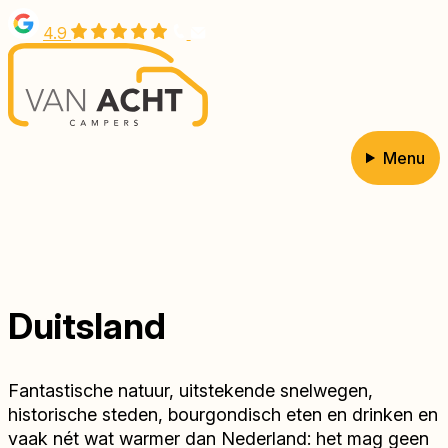
Overslaan
4.9
en
naar
de
inhoud
gaan
Menu
Hoofdnavigatie
Duitsland
Fantastische natuur, uitstekende snelwegen,
historische steden, bourgondisch eten en drinken en
vaak nét wat warmer dan Nederland: het mag geen