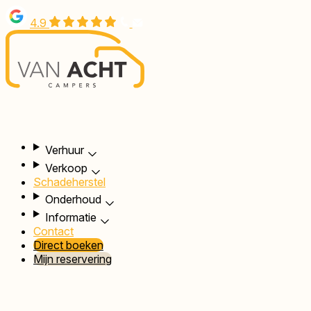
Overslaan
4.9
en
naar
de
inhoud
gaan
Hoofdnavigatie
Verhuur
Verkoop
Schadeherstel
Onderhoud
Informatie
Contact
Direct boeken
Mijn reservering