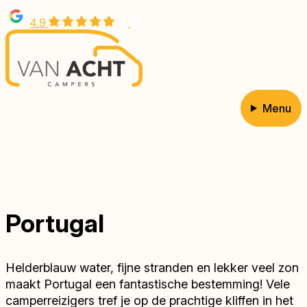
Overslaan
4.9
en
naar
de
inhoud
gaan
Menu
Hoofdnavigatie
Portugal
Helderblauw water, fijne stranden en lekker veel zon
maakt Portugal een fantastische bestemming! Vele
camperreizigers tref je op de prachtige kliffen in het