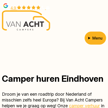
Overslaan
4.9
en
naar
de
inhoud
gaan
Menu
Hoofdnavigatie
Camper huren Eindhoven
Droom je van een roadtrip door Nederland of
misschien zelfs heel Europa? Bij Van Acht Campers
helpen we je graag op weg! Onze
camper verhuur
in