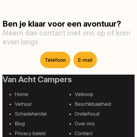
Ben je klaar voor een avontuur?
Neem dan contact met ons op of kom
even langs
Telefoon
E-mail
Van Acht Campers
Home
Verkoop
Footer
Verhuur
Beschikbaarheid
sitemap
Schadeherstel
Onderhoud
Blog
Over ons
Privacy beleid
Contact