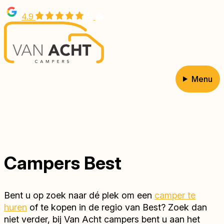
Overslaan
4.9
en
naar
de
inhoud
gaan
Menu
Hoofdnavigatie
Campers Best
Bent u op zoek naar dé plek om een
camper te
huren
of te kopen in de regio van Best? Zoek dan
niet verder, bij Van Acht campers bent u aan het