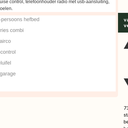
ise control, telefoonhouder radio met usb-aansluiting,
toelen.
-persoons hefbed
v
v
vries combi
airco
econtrol
uifel
 garage
7
s
b