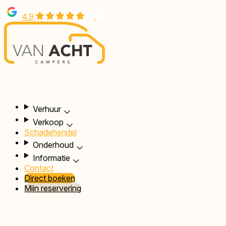
Overslaan
4.9
en
naar
de
inhoud
gaan
Hoofdnavigatie
Verhuur
Verkoop
Schadeherstel
Onderhoud
Informatie
Contact
Direct boeken
Mijn reservering