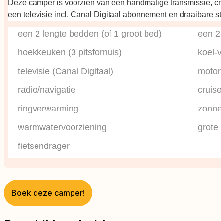
Deze camper is voorzien van een handmatige transmissie, cru
een televisie incl. Canal Digitaal abonnement en draaibare s
een 2 lengte bedden (of 1 groot bed)
een 2
hoekkeuken (3 pitsfornuis)
koel-
televisie (Canal Digitaal)
motor
radio/navigatie
cruis
ringverwarming
zonnel
warmwatervoorziening
grote
fietsendrager
Boek deze camper!