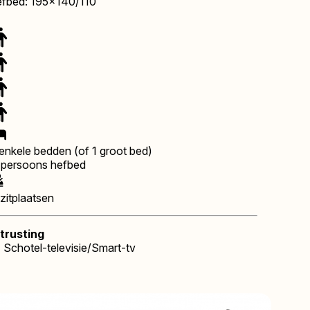
efbed: 195x140/110
 enkele bedden (of 1 groot bed)
-persoons hefbed
zitplaatsen
itrusting
Schotel-televisie/Smart-tv