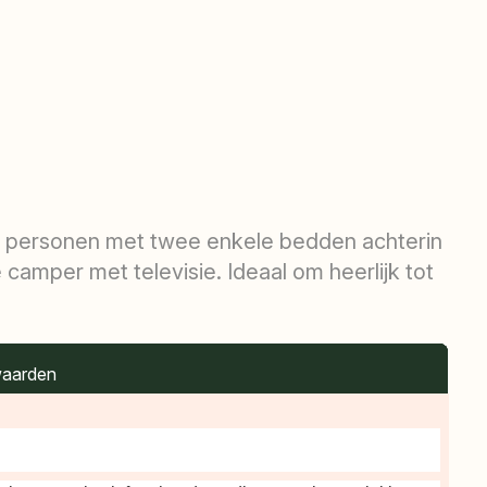
 personen met twee enkele bedden achterin
camper met televisie. Ideaal om heerlijk tot
aarden
jving
ring
ngs
en
o