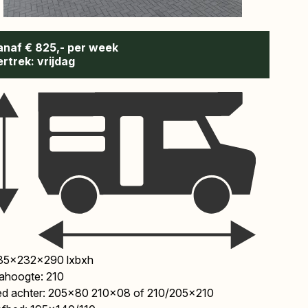
anaf € 825,- per week
ertrek: vrijdag
35x232x290 lxbxh
tahoogte: 210
ed achter: 205x80 210x08 of 210/205x210