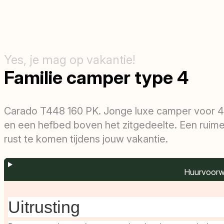
Yes, je mag op vakantie!
Familie camper type 4
Carado T448 160 PK. Jonge luxe camper voor 4
en een hefbed boven het zitgedeelte. Een ruime 
rust te komen tijdens jouw vakantie.
Huurvoorw
Omschri
Verzeke
Kom la
Prijz
Vide
Uitrusting