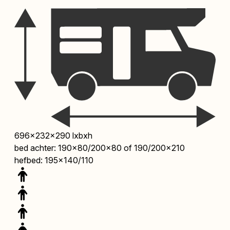
696x232x290 lxbxh
bed achter: 190x80/200x80 of 190/200x210
hefbed: 195x140/110