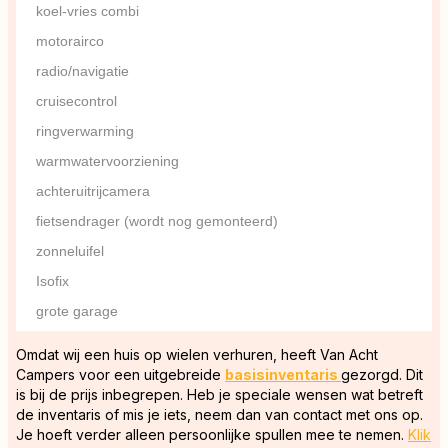
koel-vries combi
motorairco
radio/navigatie
cruisecontrol
ringverwarming
warmwatervoorziening
achteruitrijcamera
fietsendrager (wordt nog gemonteerd)
zonneluifel
Isofix
grote garage
Omdat wij een huis op wielen verhuren, heeft Van Acht
Campers voor een uitgebreide
basisinventaris
gezorgd. Dit
is bij de prijs inbegrepen. Heb je speciale wensen wat betreft
de inventaris of mis je iets, neem dan van contact met ons op.
Je hoeft verder alleen persoonlijke spullen mee te nemen.
Klik