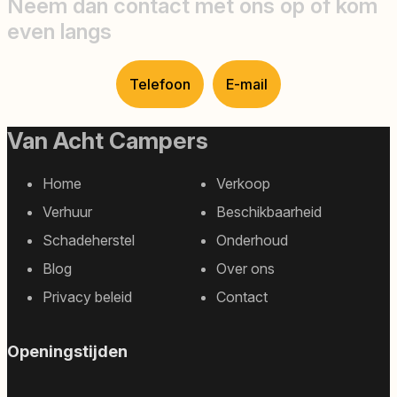
Neem dan contact met ons op of kom
even langs
Telefoon
E-mail
Van Acht Campers
Home
Verkoop
Footer
Verhuur
Beschikbaarheid
sitemap
Schadeherstel
Onderhoud
Blog
Over ons
Privacy beleid
Contact
Openingstijden