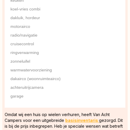
keuken
koel-vries combi
dakluik, hordeur
motorairco
radio/navigatie
cruisecontrol
ringverwarming
zonneluifel
warmwatervoorziening
dakairco (woonruimteairco)
achteruitrijcamera
garage
Omdat wij een huis op wielen verhuren, heeft Van Acht
Campers voor een uitgebreide
basisinventaris
gezorgd. Dit
is bij de prijs inbegrepen. Heb je speciale wensen wat betreft