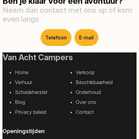
Ben je klaar voor een avontuur?
Neem dan contact met ons op of kom
even langs
Telefoon
E-mail
Van Acht Campers
Home
Verkoop
Footer
Verhuur
Beschikbaarheid
sitemap
Schadeherstel
Onderhoud
Blog
Over ons
Privacy beleid
Contact
Openingstijden