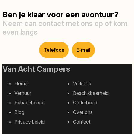
Ben je klaar voor een avontuur?
Neem dan contact met ons op of kom
even langs
Telefoon
E-mail
Van Acht Campers
Home
Verkoop
Footer
Verhuur
Beschikbaarheid
sitemap
Schadeherstel
Onderhoud
Blog
Over ons
Privacy beleid
Contact