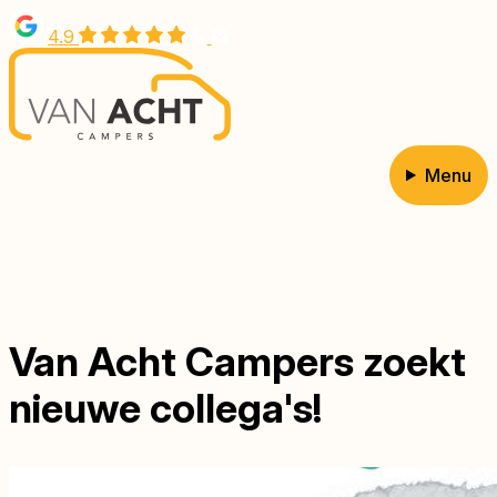
Overslaan
4.9
en
naar
de
inhoud
gaan
Menu
Hoofdnavigatie
Van Acht Campers zoekt
nieuwe collega's!