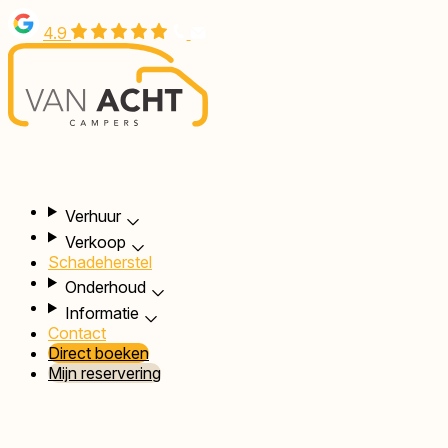
Overslaan
4.9
en
naar
de
inhoud
gaan
Hoofdnavigatie
Verhuur
Verkoop
Schadeherstel
Onderhoud
Informatie
Contact
Direct boeken
Mijn reservering