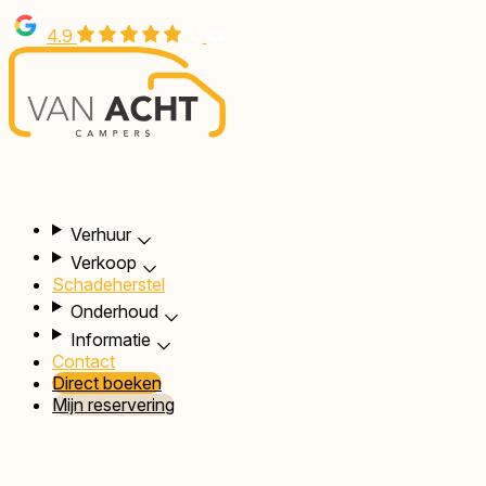
Overslaan
4.9
en
naar
de
inhoud
gaan
Hoofdnavigatie
Verhuur
Verkoop
Schadeherstel
Onderhoud
Informatie
Contact
Direct boeken
Mijn reservering