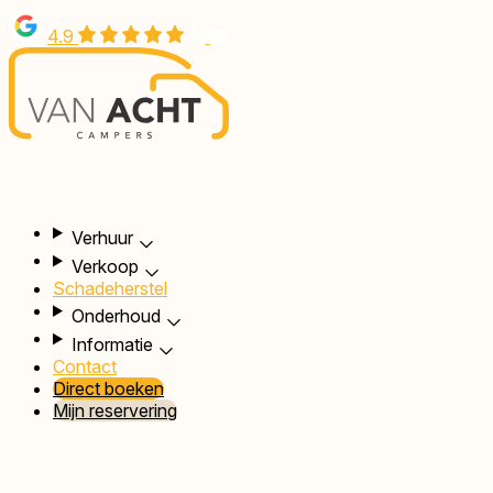
Overslaan
4.9
en
naar
de
inhoud
gaan
Hoofdnavigatie
Verhuur
Verkoop
Schadeherstel
Onderhoud
Informatie
Contact
Direct boeken
Mijn reservering