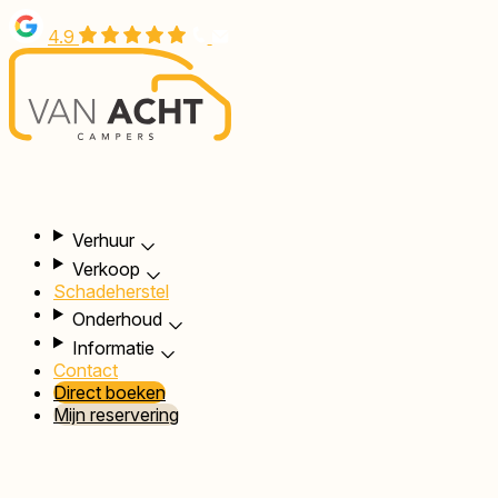
Overslaan
4.9
en
naar
de
inhoud
gaan
Hoofdnavigatie
Verhuur
Verkoop
Schadeherstel
Onderhoud
Informatie
Contact
Direct boeken
Mijn reservering