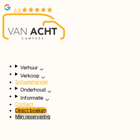
Overslaan
4.9
en
naar
de
inhoud
gaan
Hoofdnavigatie
Verhuur
Verkoop
Schadeherstel
Onderhoud
Informatie
Contact
Direct boeken
Mijn reservering