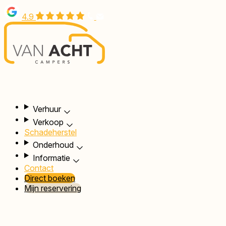
Overslaan
4.9
en
naar
de
inhoud
gaan
Hoofdnavigatie
Verhuur
Verkoop
Schadeherstel
Onderhoud
Informatie
Contact
Direct boeken
Mijn reservering