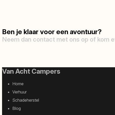
Ben je klaar voor een avontuur?
Neem dan contact met ons op of kom e
Van Acht Campers
Footer
Home
sitemap
Verhuur
Schadeherstel
Blog