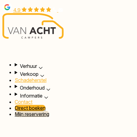
Overslaan
4.9
en
naar
de
inhoud
gaan
Hoofdnavigatie
Verhuur
Verkoop
Schadeherstel
Onderhoud
Informatie
Contact
Direct boeken
Mijn reservering