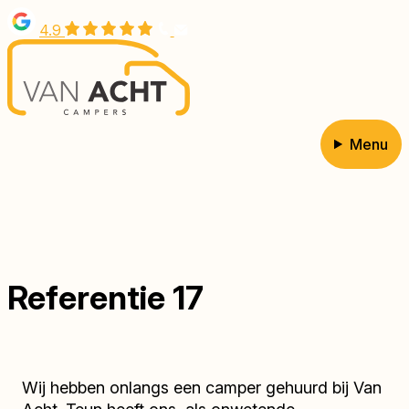
Overslaan
4.9
en
naar
de
inhoud
gaan
Menu
Hoofdnavigatie
Referentie 17
Wij hebben onlangs een camper gehuurd bij Van