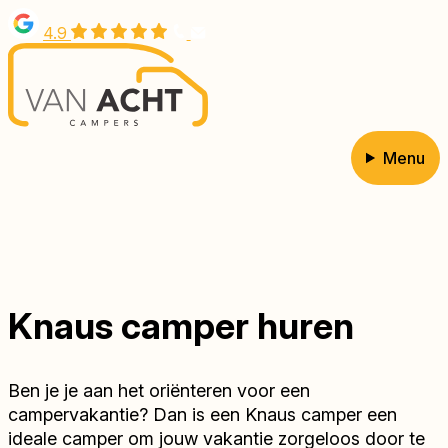
Overslaan
4.9
en
naar
de
inhoud
gaan
Menu
Hoofdnavigatie
Knaus camper huren
Ben je je aan het oriënteren voor een
campervakantie? Dan is een Knaus camper een
ideale camper om jouw vakantie zorgeloos door te