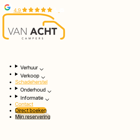
Overslaan
4.9
en
naar
de
inhoud
gaan
Hoofdnavigatie
Verhuur
Verkoop
Schadeherstel
Onderhoud
Informatie
Contact
Direct boeken
Mijn reservering