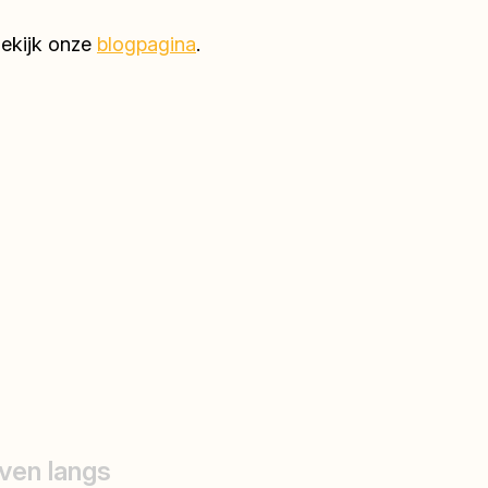
Bekijk onze
blogpagina
.
ven langs