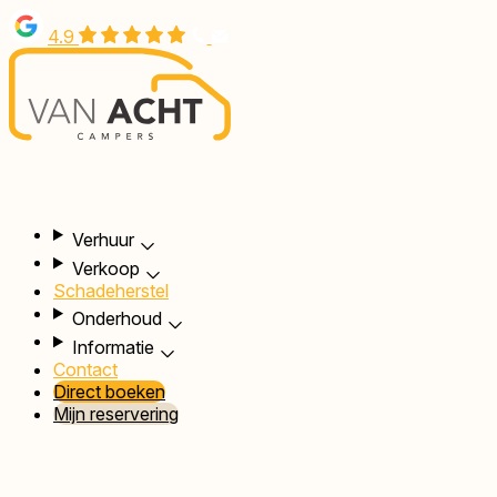
Overslaan
4.9
en
naar
de
inhoud
gaan
Hoofdnavigatie
Verhuur
Verkoop
Schadeherstel
Onderhoud
Informatie
Contact
Direct boeken
Mijn reservering