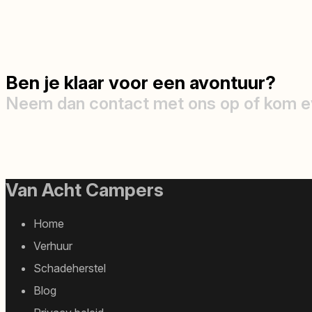
Ben je klaar voor een avontuur?
Neem dan contact met ons op of kom e
Van Acht Campers
Footer
Home
sitemap
Verhuur
Schadeherstel
Blog