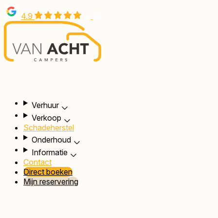
Overslaan
4.9
en
naar
de
inhoud
gaan
Hoofdnavigatie
Verhuur
Verkoop
Schadeherstel
Onderhoud
Informatie
Contact
Direct boeken
Mijn reservering